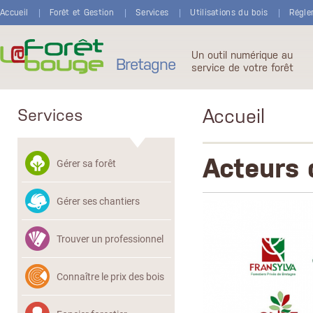
Aller au contenu principal
Accueil
Forêt et Gestion
Services
Utilisations du bois
Régle
Un outil numérique au
Bretagne
service de votre forêt
Accueil
Services
Acteurs d
Gérer sa forêt
Gérer ses chantiers
Trouver un professionnel
Connaître le prix des bois