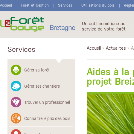
Aller au contenu principal
Accueil
Forêt et Gestion
Services
Utilisations du bois
Régle
Un outil numérique au
Bretagne
service de votre forêt
Services
Accueil
»
Actualites
» Ai
Aides à la 
Gérer sa forêt
projet Bre
Gérer ses chantiers
Trouver un professionnel
Connaître le prix des bois