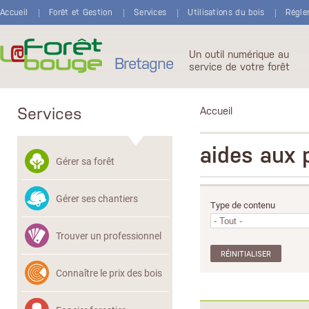
Aller au contenu principal
Accueil
Forêt et Gestion
Services
Utilisations du bois
Régle
Un outil numérique au
Bretagne
service de votre forêt
Services
Accueil
aides aux 
Gérer sa forêt
Gérer ses chantiers
Type de contenu
Trouver un professionnel
Connaître le prix des bois